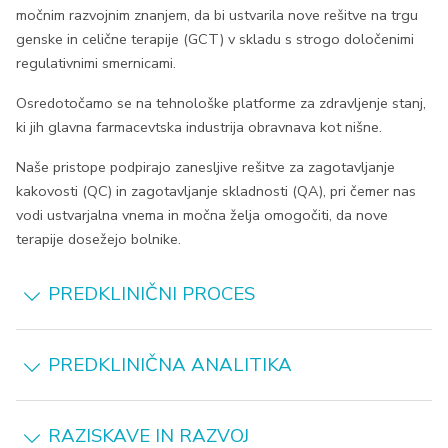
močnim razvojnim znanjem, da bi ustvarila nove rešitve na trgu
genske in celične terapije (GCT) v skladu s strogo določenimi
regulativnimi smernicami.
Osredotočamo se na tehnološke platforme za zdravljenje stanj,
ki jih glavna farmacevtska industrija obravnava kot nišne.
Naše pristope podpirajo zanesljive rešitve za zagotavljanje
kakovosti (QC) in zagotavljanje skladnosti (QA), pri čemer nas
vodi ustvarjalna vnema in močna želja omogočiti, da nove
terapije dosežejo bolnike.
PREDKLINIČNI PROCES
PREDKLINIČNA ANALITIKA
RAZISKAVE IN RAZVOJ