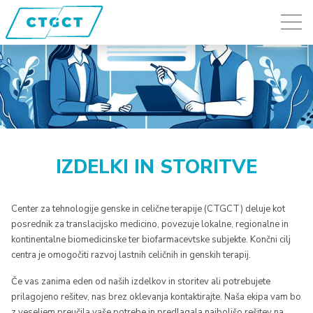
IZDELKI IN STORITVE
Center za tehnologije genske in celične terapije (CTGCT) deluje kot
posrednik za translacijsko medicino, povezuje lokalne, regionalne in
kontinentalne biomedicinske ter biofarmacevtske subjekte. Končni cilj
centra je omogočiti razvoj lastnih celičnih in genskih terapij.
Če vas zanima eden od naših izdelkov in storitev ali potrebujete
prilagojeno rešitev, nas brez oklevanja kontaktirajte. Naša ekipa vam bo
z veseljem preučila vaše potrebe in predlagala najboljšo rešitev na