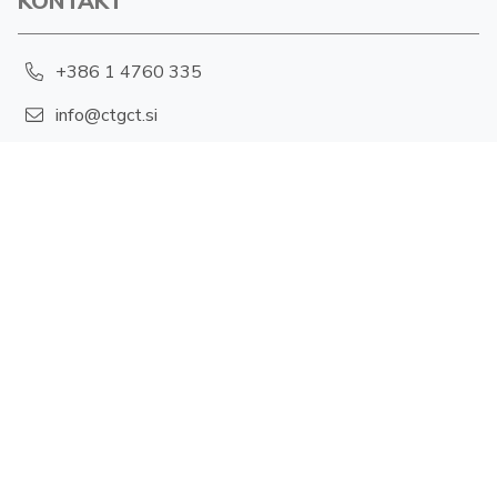
KONTAKT
+386 1 4760 335
info@ctgct.si
Hajdrihova 19, 1001 Ljubljana
POLITIKA ZASEBNOSTI
Piškotki
FOLLOW US
X-twitter