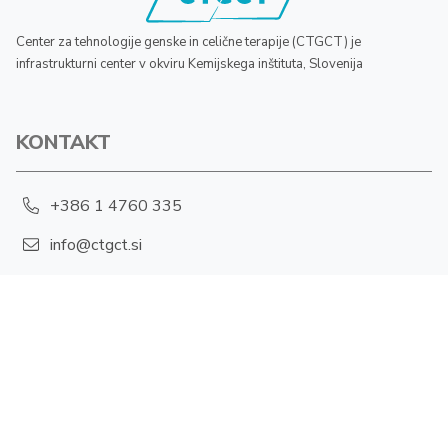
Center za tehnologije genske in celične terapije (CTGCT) je
infrastrukturni center v okviru Kemijskega inštituta, Slovenija
KONTAKT
+386 1 4760 335
info@ctgct.si
Hajdrihova 19, 1001 Ljubljana
POLITIKA ZASEBNOSTI
Piškotki