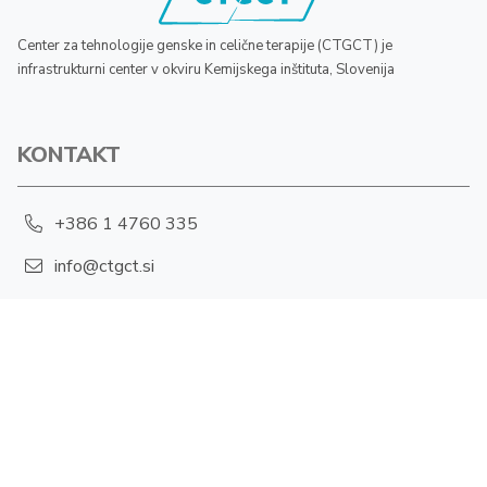
Center za tehnologije genske in celične terapije (CTGCT) je
infrastrukturni center v okviru Kemijskega inštituta, Slovenija
KONTAKT
+386 1 4760 335
info@ctgct.si
Hajdrihova 19, 1001 Ljubljana
POLITIKA ZASEBNOSTI
Piškotki