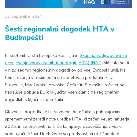
12.
september
2024
Šesti regionalni dogodek HTA v
Budimpešti
6. septembra sta Evropska komisija in
Skupina vodij agencij za
ocenjevanje zdravstvenih tehnologij (HTA) (HAG)
sklicala šesti
v nizu sedmih regionalnih dogodkov po vsej Evropski uniji. Na
tem srečanju v Budimpešti so sodelovali predstavniki iz
Slovenije, Madžarske, Hrvaške, Češke in Slovaške, s čimer se
nadaljuje pobuda EU k vključitvi vseh članic na regionalnih
dogodkih s ključnimi deležniki.
Glavni cilj dogodka je bil seznaniti deležnike s prihajajočimi
spremembami zaradi nove uredbe HTA, ki začen veljati januarja
2025, in se pripraviti na širše kampanje ozaveščanja v vsaki
sodelujoči državi. Udeleženci so predstavljali različne dele