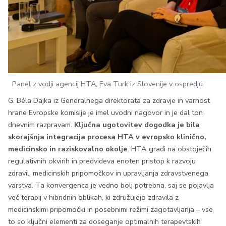
Panel z vodji agencij HTA, Eva Turk iz Slovenije v ospredju
G. Béla Dajka iz Generalnega direktorata za zdravje in varnost
hrane Evropske komisije je imel uvodni nagovor in je dal ton
dnevnim razpravam.
Ključna ugotovitev dogodka je bila
skorajšnja integracija procesa HTA v evropsko klinično,
medicinsko in raziskovalno okolje
. HTA gradi na obstoječih
regulativnih okvirih in predvideva enoten pristop k razvoju
zdravil, medicinskih pripomočkov in upravljanja zdravstvenega
varstva. Ta konvergenca je vedno bolj potrebna, saj se pojavlja
več terapij v hibridnih oblikah, ki združujejo zdravila z
medicinskimi pripomočki in posebnimi režimi zagotavljanja – vse
to so ključni elementi za doseganje optimalnih terapevtskih