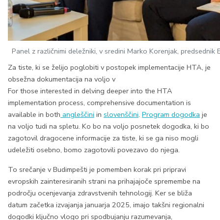
Panel z različnimi deležniki, v sredini Marko Korenjak, predsednik
Za tiste, ki se želijo poglobiti v postopek implementacije HTA, je
obsežna dokumentacija na voljo v
For those interested in delving deeper into the HTA
implementation process, comprehensive documentation is
available in both
angleščini
in
slovenščini
.
Program dogodka
je
na voljo tudi na spletu. Ko bo na voljo posnetek dogodka, ki bo
zagotovil dragocene informacije za tiste, ki se ga niso mogli
udeležiti osebno, bomo zagotovili povezavo do njega.
To srečanje v Budimpešti je pomemben korak pri pripravi
evropskih zainteresiranih strani na prihajajoče spremembe na
področju ocenjevanja zdravstvenih tehnologij. Ker se bliža
datum začetka izvajanja januarja 2025, imajo takšni regionalni
dogodki ključno vlogo pri spodbujanju razumevanja,