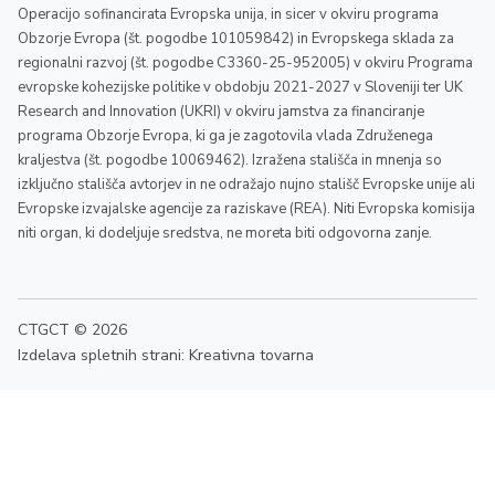
Operacijo sofinancirata Evropska unija, in sicer v okviru programa
Obzorje Evropa (št. pogodbe 101059842) in Evropskega sklada za
regionalni razvoj (št. pogodbe C3360-25-952005) v okviru Programa
evropske kohezijske politike v obdobju 2021-2027 v Sloveniji ter UK
Research and Innovation (UKRI) v okviru jamstva za financiranje
programa Obzorje Evropa, ki ga je zagotovila vlada Združenega
kraljestva (št. pogodbe 10069462). Izražena stališča in mnenja so
izključno stališča avtorjev in ne odražajo nujno stališč Evropske unije ali
Evropske izvajalske agencije za raziskave (REA). Niti Evropska komisija
niti organ, ki dodeljuje sredstva, ne moreta biti odgovorna zanje.
CTGCT © 2026
Izdelava spletnih strani: Kreativna tovarna