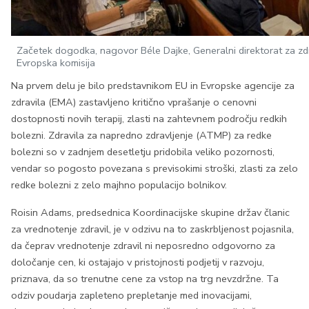
Začetek dogodka, nagovor Béle Dajke, Generalni direktorat za zdr
Evropska komisija
Na prvem delu je bilo predstavnikom EU in Evropske agencije za
zdravila (EMA) zastavljeno kritično vprašanje o cenovni
dostopnosti novih terapij, zlasti na zahtevnem področju redkih
bolezni. Zdravila za napredno zdravljenje (ATMP) za redke
bolezni so v zadnjem desetletju pridobila veliko pozornosti,
vendar so pogosto povezana s previsokimi stroški, zlasti za zelo
redke bolezni z zelo majhno populacijo bolnikov.
Roisin Adams, predsednica Koordinacijske skupine držav članic
za vrednotenje zdravil, je v odzivu na to zaskrbljenost pojasnila,
da čeprav vrednotenje zdravil ni neposredno odgovorno za
določanje cen, ki ostajajo v pristojnosti podjetij v razvoju,
priznava, da so trenutne cene za vstop na trg nevzdržne. Ta
odziv poudarja zapleteno prepletanje med inovacijami,