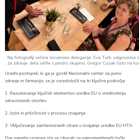
Na fotografiji večina slovenske delegacije, Eva Turk, odgovorna 
za zdravje, dela selfie s pestro skupino, Gregor Cuzak čisto na ko
Uradni postopek, ki ga je gostil Nacionalni center za javno
zdravje in farmacijo, se je osredotočil na tri ključna področja:
1. Razumevanje ključnih elementov uredbe EU o vrednotenju
zdravstvenih storitev
2. Izzivi in priložnosti v procesu izvajanja
3. Vključevanje zainteresiranih strani v izvajanje uredbe EU HTA
Dve panelni razpravi sta se izkazali za najpomembnejši točki