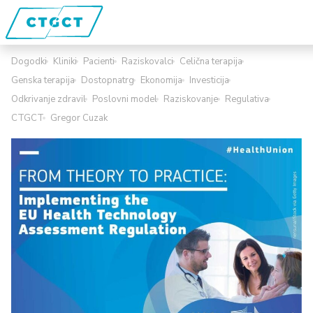
Dogodki
Kliniki
Pacienti
Raziskovalci
Celična terapija
Genska terapija
Dostopnatrg
Ekonomija
Investicija
Odkrivanje zdravil
Poslovni model
Raziskovanje
Regulativa
CTGCT
Gregor Cuzak