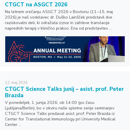
CTGCT na ASGCT 2026
Na letnem srečanju ASGCT 2026 v Bostonu (11.–15. maj
2026) je naš sodelavec dr. Duško Lainšček predstavil dve
raziskovalni deli, ki odražata izzive in zahteve translacije
naprednih terapij v klinično prakso. Ena od predstavitev ...
12.
maj
2026
CTGCT Science Talks junij – asist. prof. Peter
Brazda
V ponedeljek, 1. junija 2026, ob 14.00 (po času
Ljubljana/Berlin), bo v okviru naše spletne serije seminarjev
CTGCT Science Talks predaval asist. prof. Peter Brazda iz
Center for Translational Immunology pri University Medical
Center ...