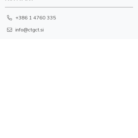
+386 1 4760 335
info@ctgct.si
Hajdrihova 19, 1001 Ljubljana
POLITIKA ZASEBNOSTI
Piškotki
FOLLOW US
X-twitter