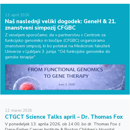
13.
april
2026
Naš naslednji veliki dogodek: GeneH & 21.
znanstveni simpozij CFGBC
Z veseljem sporočamo, da v partnerstvu s Centrom za
funkcijsko genomiko in biočipe (CFGBC) organiziramo
znanstveni simpozij, ki bo potekal na Medicinski fakulteti
Univerze v Ljubljani 3. junija. "Od funkcijske genomike do
genske terapije"
12.
marec
2026
CTGCT Science Talks april – Dr. Thomas Fox
V ponedeljek 13. aprila 2026, ob 14.00, bo dr. Thomas Fox z
Dana-Farber Cancer Institute & Boston Children’s Hospital,