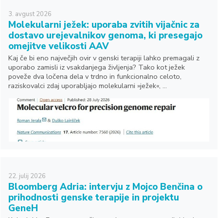
3.
avgust
2026
Molekularni ježek: uporaba zvitih vijačnic za
dostavo urejevalnikov genoma, ki presegajo
omejitve velikosti AAV
Kaj če bi eno največjih ovir v genski terapiji lahko premagali z
uporabo zamisli iz vsakdanjega življenja? Tako kot ježek
poveže dva ločena dela v trdno in funkcionalno celoto,
raziskovalci zdaj uporabljajo molekularni »ježek«, ...
22.
julij
2026
Bloomberg Adria: intervju z Mojco Benčina o
prihodnosti genske terapije in projektu
GeneH