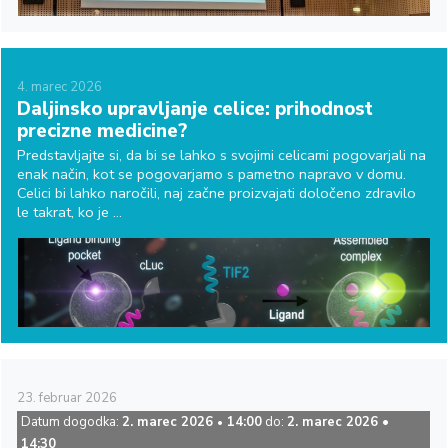
4.
marec
2026
Daljinsko upravljanje celice: prihodnost
precizne medicine?
Predstavljajte si, da bi se lahko s svojimi celicami pogovarjali na
enak način, kot se pogovarjamo s pametno napravo v domu.
Celici bi lahko naročili, naj začne proizvajati določeno zdravilo
le takrat, ko je ...
23.
februar
2026
Datum dogodka:
2. marec 2026
14:00
do:
2. marec 2026 •
•
14:30