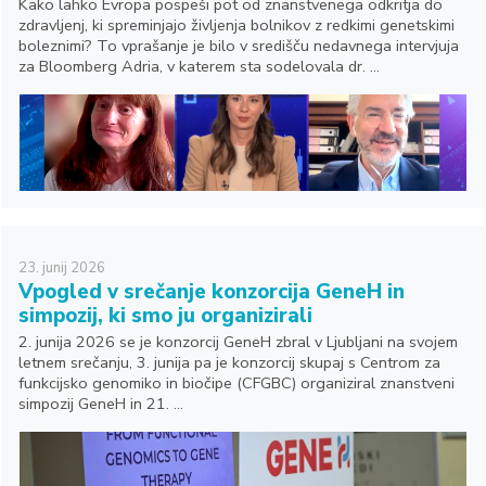
Kako lahko Evropa pospeši pot od znanstvenega odkritja do
zdravljenj, ki spreminjajo življenja bolnikov z redkimi genetskimi
boleznimi? To vprašanje je bilo v središču nedavnega intervjuja
za Bloomberg Adria, v katerem sta sodelovala dr. ...
23.
junij
2026
Vpogled v srečanje konzorcija GeneH in
simpozij, ki smo ju organizirali
2. junija 2026 se je konzorcij GeneH zbral v Ljubljani na svojem
letnem srečanju, 3. junija pa je konzorcij skupaj s Centrom za
funkcijsko genomiko in biočipe (CFGBC) organiziral znanstveni
simpozij GeneH in 21. ...