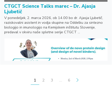
CTGCT Science Talks marec – Dr. Ajasja
Ljubetič
V ponedeljek, 2. marca 2026, ob 14.00 bo dr. Ajasja Ljubetič,
raziskovalni asistent in vodja skupine na Oddelku za sintezno
biologijo in imunologijo na Kemijskem inštitutu Slovenije,
predaval v okviru naše spletne serije CTGCT ...
ŠTEVILČENJE PRISPEVKOV
1
2
3
…
6