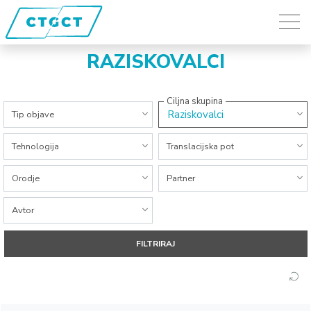
RAZISKOVALCI
Ciljna skupina
Vse kategorije
Raziskovalci
Tip objave
Vse kategorije
Vse kategorije
Tehnologija
Translacijska pot
Vse kategorije
Vse kategorije
Orodje
Partner
Vse kategorije
Avtor
FILTRIRAJ