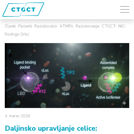
Članki
Pacienti
Raziskovalci
ATMPs
Raziskovanje
CTGCT
NIC
Rodrigo Ortiz
4.
marec
2026
Daljinsko upravljanje celice: