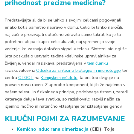
prihodnost precizne medicine?
Predstavljajte si, da bi se lahko s svojimi celicami pogovarjali
enako kot s pametno napravo v domu. Celici bi lahko naročili,
naj začne proizvajati določeno zdravilo samo takrat, ko je to
potrebno, ali pa skupini celic ukazali, naj spremenijo svoje
vedenje, ko zaznajo določen signal v telesu. Sintezni biologi že
leta poskušajo ustvariti takšne »daljinske upravljalnike« za
življenje, vendar raziskava, predstavljena v
tem članku
raziskovalcev iz
Odseka za sintezno biologijo in imunologijo
ter
centra
CTGCT
na
Kemijskem inštitutu
, ta pristop dviguje na
povsem novo raven. Z uporabo komponent, ki jih že najdemo v
našem telesu, in fizikalnega principa, podobnega tistemu, zaradi
katerega deluje lava svetilka, so raziskovalci razvili način za
izjemno močno in natančno vklapljanje ter izklapljanje genov.
KLJUČNI POJMI ZA RAZUMEVANJE
Kemično inducirana dimerizacija
(CID):
To je