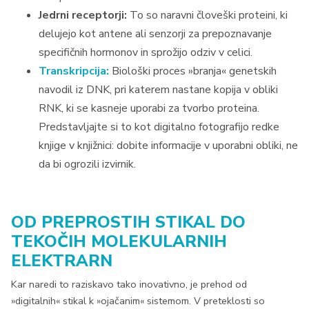
Jedrni receptorji:
To so naravni človeški proteini, ki
delujejo kot antene ali senzorji za prepoznavanje
specifičnih hormonov in sprožijo odziv v celici.
Transkripcija:
Biološki proces »branja« genetskih
navodil iz DNK, pri katerem nastane kopija v obliki
RNK, ki se kasneje uporabi za tvorbo proteina.
Predstavljajte si to kot digitalno fotografijo redke
knjige v knjižnici: dobite informacije v uporabni obliki, ne
da bi ogrozili izvirnik.
OD PREPROSTIH STIKAL DO
TEKOČIH MOLEKULARNIH
ELEKTRARN
Kar naredi to raziskavo tako inovativno, je prehod od
»digitalnih« stikal k »ojačanim« sistemom. V preteklosti so