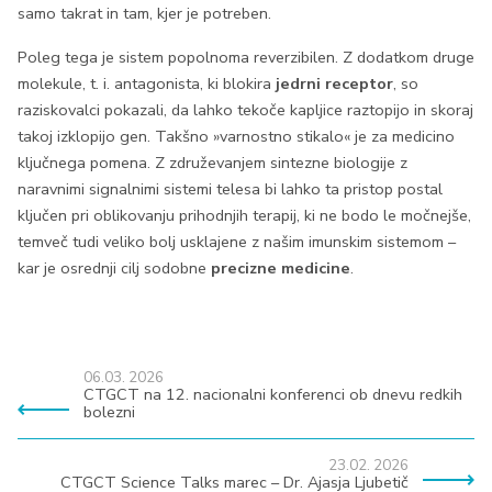
samo takrat in tam, kjer je potreben.
Poleg tega je sistem popolnoma reverzibilen. Z dodatkom druge
molekule, t. i. antagonista, ki blokira
jedrni receptor
, so
raziskovalci pokazali, da lahko tekoče kapljice raztopijo in skoraj
takoj izklopijo gen. Takšno »varnostno stikalo« je za medicino
ključnega pomena. Z združevanjem sintezne biologije z
naravnimi signalnimi sistemi telesa bi lahko ta pristop postal
ključen pri oblikovanju prihodnjih terapij, ki ne bodo le močnejše,
temveč tudi veliko bolj usklajene z našim imunskim sistemom –
kar je osrednji cilj sodobne
precizne medicine
.
06.03. 2026
CTGCT na 12. nacionalni konferenci ob dnevu redkih
bolezni
23.02. 2026
CTGCT Science Talks marec – Dr. Ajasja Ljubetič