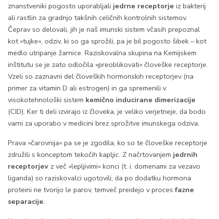
znanstveniki pogosto uporabljali
jedrne receptorje
iz bakterij
ali rastlin za gradnjo takšnih celičnih kontrolnih sistemov.
Čeprav so delovali, jih je naš imunski sistem včasih prepoznal
kot »tujke«, odziv, ki so ga sprožili, pa je bil pogosto šibek – kot
medlo utripanje žarnice. Raziskovalna skupina na Kemijskem
inštitutu se je zato odločila »preoblikovati« človeške receptorje.
Vzeli so zaznavni del človeških hormonskih receptorjev (na
primer za vitamin D ali estrogen) in ga spremenili v
visokotehnološki sistem
kemično inducirane dimerizacije
(CID). Ker ti deli izvirajo iz človeka, je veliko verjetneje, da bodo
varni za uporabo v medicini brez sprožitve imunskega odziva.
Prava »čarovnija« pa se je zgodila, ko so te človeške receptorje
združili s konceptom tekočih kapljic. Z načrtovanjem
jedrnih
receptorjev
z več »lepljivimi« konci (t. i. domenami za vezavo
liganda) so raziskovalci ugotovili, da po dodatku hormona
proteini ne tvorijo le parov, temveč preidejo v proces
fazne
separacije
.