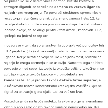
Na primer: ko se v sistem vnese hormon, kot sta kortizol ali
estrogen (ligand), se ta veže na
domeno za vezavo liganda
na
jedrnem receptorju
. To povzroči strukturno spremembo v
receptorju, natančneje premik dela, imenovanega Helix 12, kar
razkrije »hidrofobni žleb« na površini receptorja. Ta žleb ustvari
idealno okolje, da se drugi peptid v tem dimeru, imenovan TIF2,
»prilepi« na
jedrni receptor
.
Inovacija je v tem, da so znanstveniki uporabili več ponovitev teh
TIF2 peptidov (do šest zapored) in združili več domen za vezavo
liganda. Ker je hkrati na voljo veliko »lepljivih« mest, proteini ne
najdejo le enega partnerja in se ustavijo. Namesto tega se hitro
povezujejo med seboj, izstopijo iz okoliške celične tekočine in se
združijo v goste tekoče kapljice –
biomolekularne
kondenzate
. To je proces
tekoče-tekoče fazne separacije
,
ki učinkovito ustvari koncentrirano »reakcijsko vozlišče«, kjer se
signal za aktivacijo gena ojača tudi za več sto krat.
Posledica je, da na tisoče molekul, ki aktivirajo gene, nenadoma
vstopi v eno samo gosto tekočo kapljico neposredno na DNK.