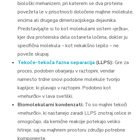
biološki mehanizem, pri katerem se dva proteina
povežeta le v prisotnosti določene majhne molekule,
encima ali drugega dimerizacijskega dejavnika.
Predstavljajte si to kot molekularni sistem »ježka«,
kjer dva proteinska dela ostaneta ločena, dokler ju
specifična molekula – kot nekakšno lepilo – ne
poveže skupaj.
Tekoče-tekoča fazna separacija
(LLPS):
Gre za
proces, podoben obarjanju v raztopini, vendar
namesto trdne snovi podobne molekule tvorijo
kapljice, ki plavajo v raztopini. Podobno kot
»mehurčki« v lava svetilki.
Biomolekularni kondenzati:
To so majhni tekoči
»mehurčki«, ki nastanejo zaradi LLPS znotraj celice in
omogočajo, da kemične reakcije potekajo veliko
hitreje, saj na majhnem prostoru združijo potrebne
komponente.