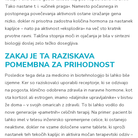
Tako nastane t. i. »učinek praga«. Namesto počasnega in
postopnega povečevanja aktivnosti ostane izražanje gena
nizko, dokler ni prisotna zadostna količina hormona za nastanek
kapljice – nato pa aktivnost »eksplodira« na več sto kratnik
prvotne ravni. Takšna stopnja moči in ojačanja je bila v sintezni
biologiji doslej zelo težko dosegljiva.
ZAKAJ JE TA RAZISKAVA
POMEMBNA ZA PRIHODNOST
Posledice tega dela za medicino in biotehnologijo bi lahko bile
izjemne. Ker so raziskovalci uporabili receptorje, ki se odzivajo
na pogosta, klinično odobrena zdravila in naravne hormone, kot
sta kortizol ali estrogen, imamo »daljinske upravljalnike« v bistvu
že doma – v svojih omaricah z zdravili. To bi lahko vodilo do
nove generacije »pametnih« celičnih terapij. Na primer: pacient bi
lahko imel v telesu inženirsko spremenjene celice, ki ostanejo
neaktivne, dokler ne vzame določene varne tablete, ki sproži
nastanek teh tekočih kapljic in aktivira močan terapevtski odziv –