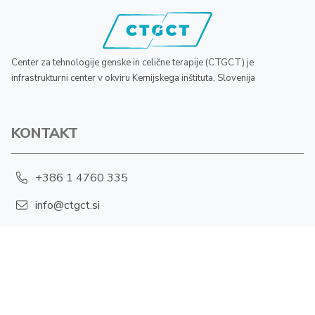
Center za tehnologije genske in celične terapije (CTGCT) je
infrastrukturni center v okviru Kemijskega inštituta, Slovenija
KONTAKT
+386 1 4760 335
info@ctgct.si
Hajdrihova 19, 1001 Ljubljana
POLITIKA ZASEBNOSTI