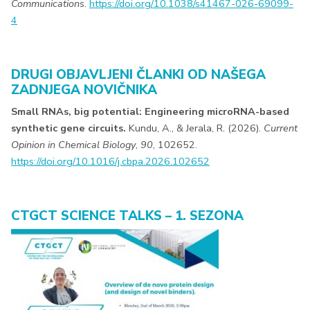
Communications
.
https://doi.org/10.1038/s41467-026-69099-
4
DRUGI OBJAVLJENI ČLANKI OD NAŠEGA
ZADNJEGA NOVIČNIKA
Small RNAs, big potential: Engineering microRNA-based
synthetic gene circuits.
Kundu, A., & Jerala, R. (2026).
Current
Opinion in Chemical Biology
,
90
, 102652.
https://doi.org/10.1016/j.cbpa.2026.102652
CTGCT SCIENCE TALKS – 1. SEZONA