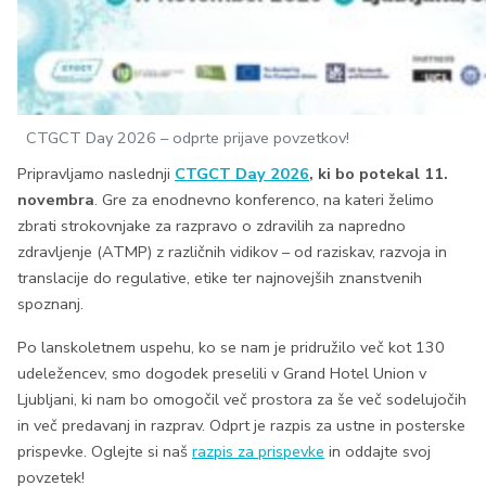
CTGCT Day 2026 – odprte prijave povzetkov!
Pripravljamo naslednji
CTGCT Day 2026
, ki bo potekal 11.
novembra
. Gre za enodnevno konferenco, na kateri želimo
zbrati strokovnjake za razpravo o zdravilih za napredno
zdravljenje (ATMP) z različnih vidikov – od raziskav, razvoja in
translacije do regulative, etike ter najnovejših znanstvenih
spoznanj.
Po lanskoletnem uspehu, ko se nam je pridružilo več kot 130
udeležencev, smo dogodek preselili v Grand Hotel Union v
Ljubljani, ki nam bo omogočil več prostora za še več sodelujočih
in več predavanj in razprav. Odprt je razpis za ustne in posterske
prispevke. Oglejte si naš
razpis za prispevke
in oddajte svoj
povzetek!