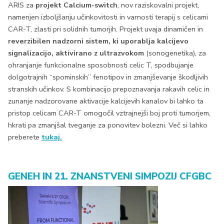
ARIS za
projekt Calcium-switch
, nov raziskovalni projekt,
namenjen izboljšanju učinkovitosti in varnosti terapij s celicami
CAR-T, zlasti pri solidnih tumorjih. Projekt uvaja dinamičen in
reverzibilen nadzorni sistem, ki uporablja kalcijevo
signalizacijo, aktivirano z ultrazvokom
(sonogenetika), za
ohranjanje funkcionalne sposobnosti celic T, spodbujanje
dolgotrajnih “spominskih” fenotipov in zmanjševanje škodljivih
stranskih učinkov. S kombinacijo prepoznavanja rakavih celic in
zunanje nadzorovane aktivacije kalcijevih kanalov bi lahko ta
pristop celicam CAR-T omogočil vztrajnejši boj proti tumorjem,
hkrati pa zmanjšal tveganje za ponovitev bolezni. Več si lahko
preberete
tukaj.
GENEH IN 21. ZNANSTVENI SIMPOZIJ CFGBC