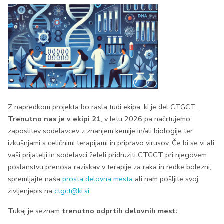
Z napredkom projekta bo rasla tudi ekipa, ki je del CTGCT.
Trenutno nas je v ekipi 21
, v letu 2026 pa načrtujemo
zaposlitev sodelavcev z znanjem kemije in/ali biologije ter
izkušnjami s celičnimi terapijami in pripravo virusov. Če bi se vi ali
vaši prijatelji in sodelavci želeli pridružiti CTGCT pri njegovem
poslanstvu prenosa raziskav v terapije za raka in redke bolezni,
spremljajte naša
prosta delovna mesta
ali nam pošljite svoj
življenjepis na
ctgct@ki.si
.
Tukaj je seznam
trenutno odprtih delovnih mest: