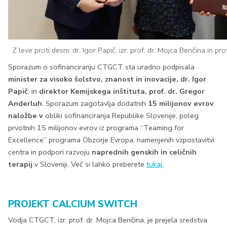
Z leve proti desni: dr. Igor Papič, izr. prof. dr. Mojca Benčina in pr
Sporazum o sofinanciranju CTGCT sta uradno podpisala
minister za
visoko šolstvo, znanost in inovacije, dr. Igor
Papič
, in
direktor Kemijskega inštituta, prof. dr. Gregor
Anderluh
. Sporazum zagotavlja dodatnih
15 milijonov evrov
naložbe v
obliki sofinanciranja Republike Slovenije, poleg
prvotnih 15 milijonov evrov iz programa “Teaming for
Excellence” programa Obzorje Evropa, namenjenih vzpostavitvi
centra in podpori razvoju
naprednih genskih in celičnih
terapij
v Sloveniji. Več si lahko preberete
tukaj.
PROJEKT CALCIUM SWITCH
Vodja CTGCT, izr. prof. dr. Mojca Benčina, je prejela sredstva