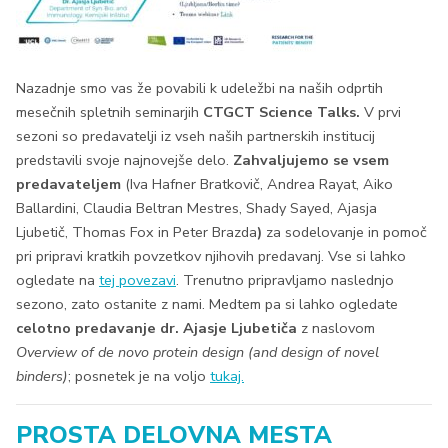
Nazadnje smo vas že povabili k udeležbi na naših odprtih
mesečnih spletnih seminarjih
CTGCT Science Talks.
V prvi
sezoni so predavatelji iz vseh naših partnerskih institucij
predstavili svoje najnovejše delo.
Zahvaljujemo se vsem
predavateljem
(Iva Hafner Bratkovič, Andrea Rayat, Aiko
Ballardini, Claudia Beltran Mestres, Shady Sayed, Ajasja
Ljubetič, Thomas Fox in Peter Brazda
)
za sodelovanje in pomoč
pri pripravi kratkih povzetkov njihovih predavanj. Vse si lahko
ogledate na
tej povezavi
. Trenutno pripravljamo naslednjo
sezono, zato ostanite z nami. Medtem pa si lahko ogledate
celotno predavanje dr. Ajasje Ljubetiča
z naslovom
Overview of de novo protein design (and design of novel
binders)
; posnetek je na voljo
tukaj.
PROSTA DELOVNA MESTA