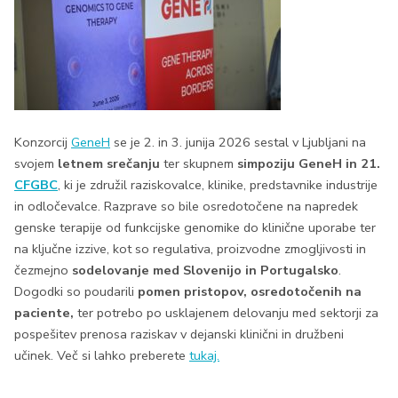
Konzorcij
GeneH
se je 2. in 3. junija 2026 sestal v Ljubljani na
svojem
letnem srečanju
ter skupnem
simpoziju GeneH in 21.
CFGBC
, ki je združil raziskovalce, klinike, predstavnike industrije
in odločevalce. Razprave so bile osredotočene na napredek
genske terapije od funkcijske genomike do klinične uporabe ter
na ključne izzive, kot so regulativa, proizvodne zmogljivosti in
čezmejno
sodelovanje med Slovenijo in Portugalsko
.
Dogodki so poudarili
pomen pristopov, osredotočenih na
paciente,
ter potrebo po usklajenem delovanju med sektorji za
pospešitev prenosa raziskav v dejanski klinični in družbeni
učinek. Več si lahko preberete
tukaj.