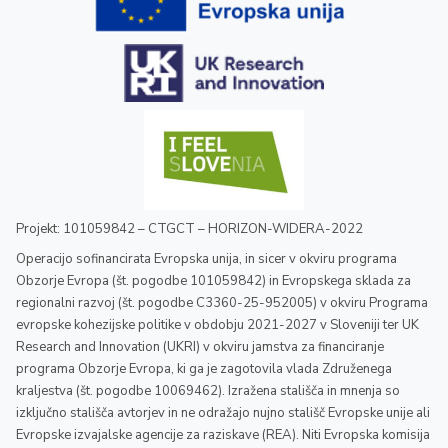
Projekt: 101059842 – CTGCT – HORIZON-WIDERA-2022
Operacijo sofinancirata Evropska unija, in sicer v okviru programa
Obzorje Evropa (št. pogodbe 101059842) in Evropskega sklada za
regionalni razvoj (št. pogodbe C3360-25-952005) v okviru Programa
evropske kohezijske politike v obdobju 2021-2027 v Sloveniji ter UK
Research and Innovation (UKRI) v okviru jamstva za financiranje
programa Obzorje Evropa, ki ga je zagotovila vlada Združenega
kraljestva (št. pogodbe 10069462). Izražena stališča in mnenja so
izključno stališča avtorjev in ne odražajo nujno stališč Evropske unije ali
Evropske izvajalske agencije za raziskave (REA). Niti Evropska komisija