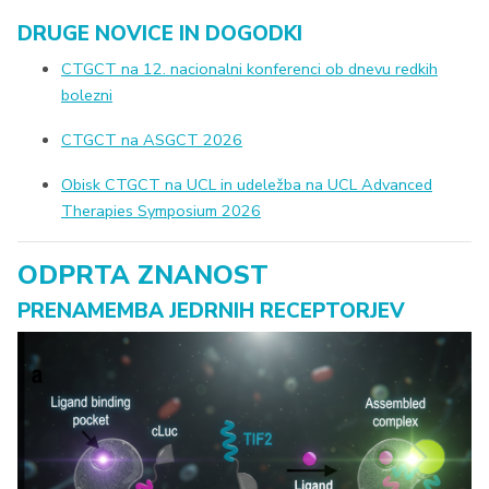
DRUGE NOVICE IN DOGODKI
CTGCT na 12. nacionalni konferenci ob dnevu redkih
bolezni
CTGCT na ASGCT 2026
Obisk CTGCT na UCL in udeležba na UCL Advanced
Therapies Symposium 2026
ODPRTA ZNANOST
PRENAMEMBA JEDRNIH RECEPTORJEV