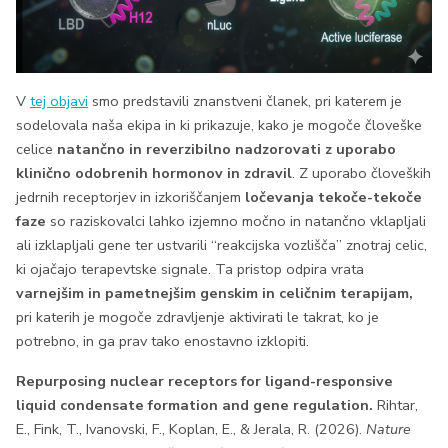
V
tej objavi
smo predstavili znanstveni članek, pri katerem je
sodelovala naša ekipa in ki prikazuje, kako je mogoče človeške
celice
natančno in reverzibilno nadzorovati z uporabo
klinično odobrenih hormonov in zdravil
. Z uporabo človeških
jedrnih receptorjev in izkoriščanjem
ločevanja tekoče-tekoče
faze
so raziskovalci lahko izjemno močno in natančno vklapljali
ali izklapljali gene ter ustvarili “reakcijska vozlišča” znotraj celic,
ki ojačajo terapevtske signale. Ta pristop odpira vrata
varnejšim in pametnejšim genskim in celičnim terapijam,
pri katerih je mogoče zdravljenje aktivirati le takrat, ko je
potrebno, in ga prav tako enostavno izklopiti.
Repurposing nuclear receptors for ligand-responsive
liquid condensate formation and gene regulation.
Rihtar,
E., Fink, T., Ivanovski, F., Koplan, E., & Jerala, R. (2026).
Nature