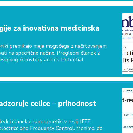
ije za inovativna medicinska
veniki premikajo meje mogočega z načrtovanjem
ati na specifične načine. Pregledni članek z
signing Allostery and its Potential
dzoruje celice – prihodnost
ledni članek o sonogenetiki v reviji IEEE
electrics and Frequency Control. Menimo, da