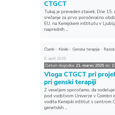
CTGCT
Tukaj je preveden stavek: Dne 15.
srečanje za prvo poročevalno obdob
EU, na Kemijskem inštitutu v Ljublja
naprednih ...
Članki
Kliniki
Genska terapija
Razis
8.
april
2025
Datum dogodka:
21. marec 2025
do:
2
Vloga CTGCT pri projek
pri genski terapiji
Z veseljem sporočamo, da sodeluje
pod vodstvom Univerze v Coimbri in
vodita Kemijski inštitut s centrom 
genetskih ...