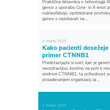
Praktična delavnica o tehnologiji 
genov z uporabo Core- in X-enot po
nukleofekcijo, optimizirane protoko
genov v raziskavah na ...
3.
marec
2025
Kako pacienti dosežeje p
primer CTNNB1
Predstavljajte si svet, kjer je gene
neozdravljivo, končno na poti k resn
sindrom CTNNB1, ta prihodnost po
prizadevanjem organizacij za ...
3.
marec
2025