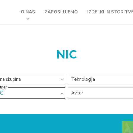
O NAS
ZAPOSLUJEMO
IZDELKI IN STORITV
Išči...
NIC
e kategorije
Vse kategorije
jna skupina
Tehnologija
tner
IC
Vse kategorije
Avtor