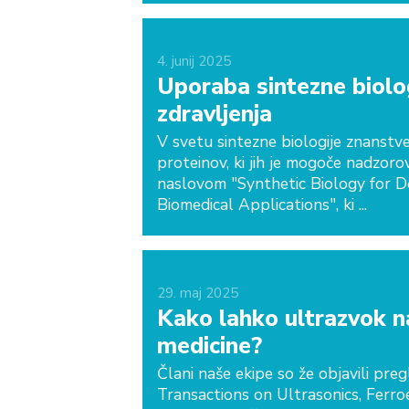
4.
junij
2025
Uporaba sintezne biolog
zdravljenja
V svetu sintezne biologije znanst
proteinov, ki jih je mogoče nadzorov
naslovom "Synthetic Biology for De
Biomedical Applications", ki ...
29.
maj
2025
Kako lahko ultrazvok na
medicine?
Člani naše ekipe so že objavili preg
Transactions on Ultrasonics, Ferro