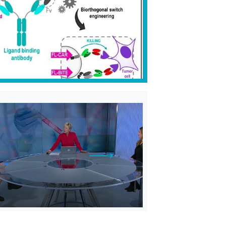
VEČ
VEČ