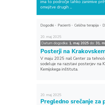
ima to področje lahko zanimive prih
omejitve drugih ...
Dogodki
Pacienti
Celična terapija
D
20.
maj
2025
Datum dogodka:
1. maj 2025
do:
31. m
Posterji na Krakovskem
V maju 2025 naš Center za tehnolog
sodeluje na razstavi posterjev na 
Kemijskega inštituta.
20.
maj
2025
Pregledno srečanje za 