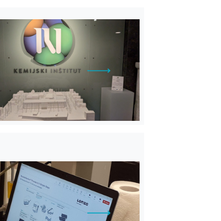
VEČ
VEČ