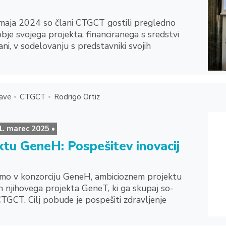
 maja 2024 so člani CTGCT gostili pregledno
je svojega projekta, financiranega s sredstvi
ni, v sodelovanju s predstavniki svojih
kave
CTGCT
Rodrigo Ortiz
1. marec 2025 •
tu GeneH: Pospešitev inovacij
mo v konzorciju GeneH, ambicioznem projektu
 njihovega projekta GeneT, ki ga skupaj so-
CTGCT. Cilj pobude je pospešiti zdravljenje