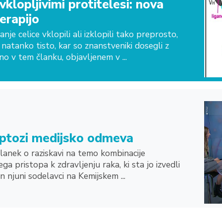
klopljivimi protitelesi: nova
erapijo
nje celice vklopili ali izklopili tako preprosto,
 natanko tisto, kar so znanstveniki dosegli z
no v tem članku, objavljenem v ...
roptozi medijsko odmeva
lanek o raziskavi na temo kombinacije
a pristopa k zdravljenju raka, ki sta jo izvedli
 njuni sodelavci na Kemijskem ...