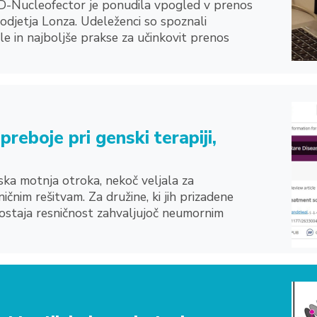
4D-Nucleofector je ponudila vpogled v prenos
djetja Lonza. Udeleženci so spoznali
le in najboljše prakse za učinkovit prenos
reboje pri genski terapiji,
tska motnja otroka, nekoč veljala za
ičnim rešitvam. Za družine, ki jih prizadene
staja resničnost zahvaljujoč neumornim