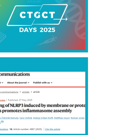
VEČ
VEČ