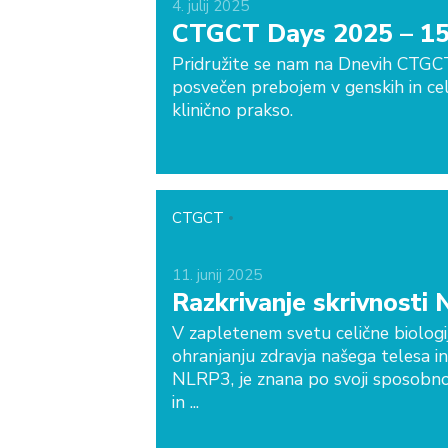
4.
julij
2025
CTGCT Days 2025 – 15.
Pridružite se nam na Dnevih CTGC
posvečen prebojem v genskih in cel
klinično prakso.
CTGCT
11.
junij
2025
Razkrivanje skrivnosti 
V zapletenem svetu celične biologij
ohranjanju zdravja našega telesa in
NLRP3, je znana po svoji sposobnost
in ...