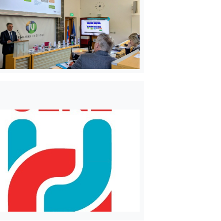
VEČ
VEČ