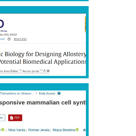
VEČ
VEČ