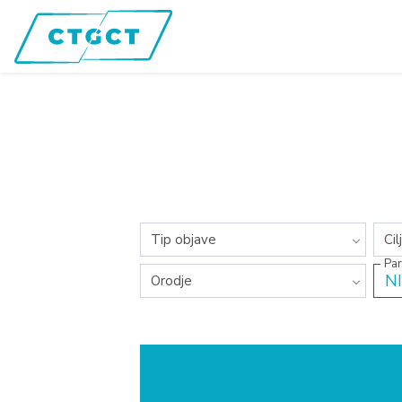
Vse kategorije
Vs
Tip objave
Cil
Par
Vse kategorije
N
Orodje