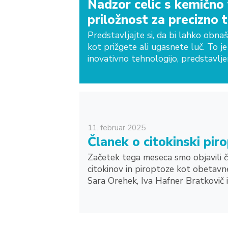
Nadzor celic s kemično v
priložnost za precizno t
Predstavljajte si, da bi lahko obnaša
kot prižgete ali ugasnete luč. To je
inovativno tehnologijo, predstavlje
11.
februar
2025
Članek o citokinski pi
Začetek tega meseca smo objavili č
citokinov in piroptoze kot obetavneg
Sara Orehek, Iva Hafner Bratkovič in