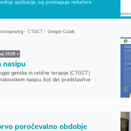
odnje aplikacije, saj premaguje nekatere
ostopnatrg
CTGCT
Gregor Cuzak
aj 2025 •
 nasipu
ije genske in celične terapije (CTGCT)
Krakovskem nasipu, kot del predstavitve
prvo poročevalno obdobje