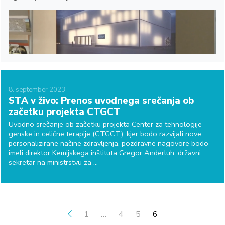
8.
september
2023
STA v živo: Prenos uvodnega srečanja ob
začetku projekta CTGCT
Uvodno srečanje ob začetku projekta Center za tehnologije
genske in celične terapije (CTGCT), kjer bodo razvijali nove,
personalizirane načine zdravljenja, pozdravne nagovore bodo
imeli direktor Kemijskega inštituta Gregor Anderluh, državni
sekretar na ministrstvu za ...
ŠTEVILČENJE PRISPEVKOV
1
…
4
5
6