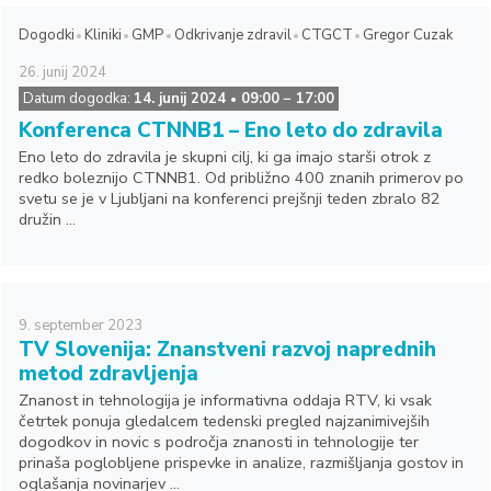
Dogodki
Kliniki
GMP
Odkrivanje zdravil
CTGCT
Gregor Cuzak
26.
junij
2024
Datum dogodka:
14. junij 2024
09:00
− 17:00
•
Konferenca CTNNB1 – Eno leto do zdravila
Eno leto do zdravila je skupni cilj, ki ga imajo starši otrok z
redko boleznijo CTNNB1. Od približno 400 znanih primerov po
svetu se je v Ljubljani na konferenci prejšnji teden zbralo 82
družin ...
9.
september
2023
TV Slovenija: Znanstveni razvoj naprednih
metod zdravljenja
Znanost in tehnologija je informativna oddaja RTV, ki vsak
četrtek ponuja gledalcem tedenski pregled najzanimivejših
dogodkov in novic s področja znanosti in tehnologije ter
prinaša poglobljene prispevke in analize, razmišljanja gostov in
oglašanja novinarjev ...