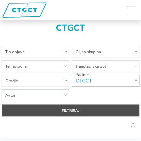
CTGCT
Vse kategorije
Vse kategorije
Tip objave
Ciljna skupina
Vse kategorije
Vse kategorije
Tehnologija
Translacijska pot
Partner
Vse kategorije
CTGCT
Orodje
Vse kategorije
Avtor
FILTRIRAJ