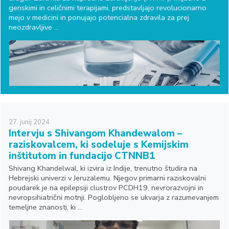
genskimi in celičnimi terapijami, predstavljajo revolucionarno
mejo v medicini in ponujajo potencialna zdravila za prej
neozdravljive ...
27.
junij
2024
Intervju s Shivangom Khandewalom –
raziskovalcem, ki sodeluje s Kemijskim
inštitutom in fundacijo CTNNB1
Shivang Khandelwal, ki izvira iz Indije, trenutno študira na
Hebrejski univerzi v Jeruzalemu. Njegov primarni raziskovalni
poudarek je na epilepsiji clustrov PCDH19, nevrorazvojni in
nevropsihiatrični motnji. Poglobljeno se ukvarja z razumevanjem
temeljne znanosti, ki ...