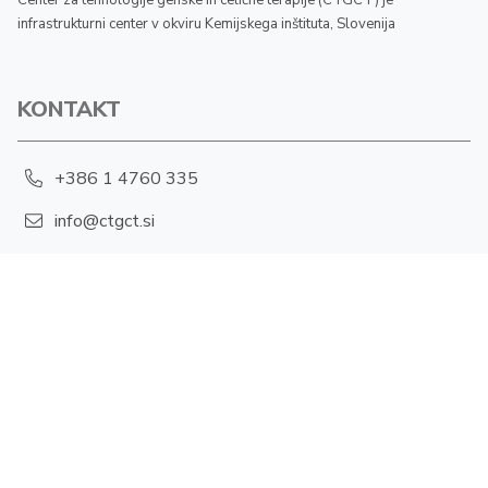
Center za tehnologije genske in celične terapije (CTGCT) je
infrastrukturni center v okviru Kemijskega inštituta, Slovenija
KONTAKT
+386 1 4760 335
info@ctgct.si
Hajdrihova 19, 1001 Ljubljana
POLITIKA ZASEBNOSTI
Piškotki