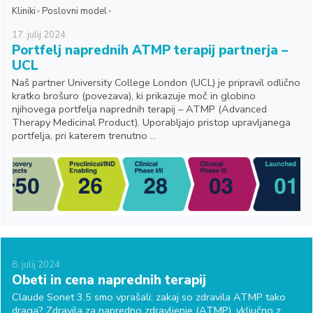
Kliniki
Poslovni model
17.
julij
2024
Portfelj naprednih ATMP terapij partnerja –
UCL
Naš partner University College London (UCL) je pripravil odlično
kratko brošuro (povezava), ki prikazuje moč in globino
njihovega portfelja naprednih terapij – ATMP (Advanced
Therapy Medicinal Product). Uporabljajo pristop upravljanega
portfelja, pri katerem trenutno ...
8.
julij
2024
Obeti in cena naprednih terapij
Claude Sonet 3.5 smo vprašali: zakaj so zdravila ATMP tako
draga? Zdravila za napredno zdravljenje (ATMP), vključno z