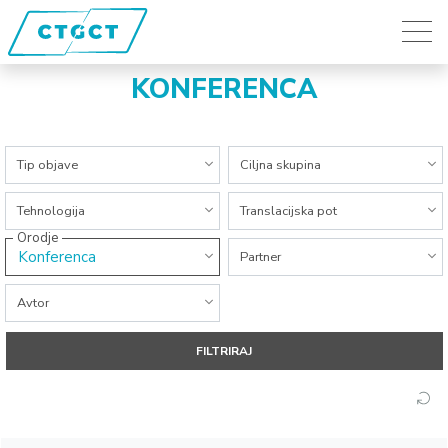
KONFERENCA
Vse kategorije
Vse kategorije
Tip objave
Ciljna skupina
Vse kategorije
Vse kategorije
Tehnologija
Translacijska pot
Orodje
Konferenca
Vse kategorije
Partner
Vse kategorije
Avtor
FILTRIRAJ