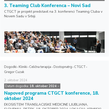
3. Teaming Club Konferenca – Novi Sad
CTGCT je projekt predstavil na 3. konferenci Teaming Cluba v
Novem Sadu v Srbiji.
Dogodki
Kliniki
Celična terapija
Dostopnatrg
CTGCT
Gregor Cuzak
2.
oktober
2024
Datum dogodka:
18. oktober 2024
−
Napoved programa CTGCT konference, 18.
oktober 2024
EKOSISTEM TRANSLACIJSKE MEDICINE LJUBLJANA,
SLOVENIJA, PETEK, 18. OKTOBER 2024, LOKACIJA: KEMIJSKI