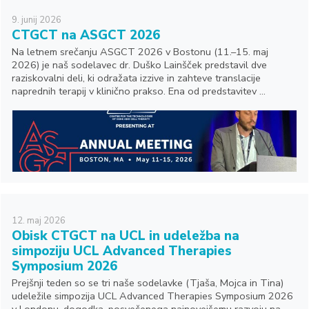
9.
junij
2026
CTGCT na ASGCT 2026
Na letnem srečanju ASGCT 2026 v Bostonu (11.–15. maj
2026) je naš sodelavec dr. Duško Lainšček predstavil dve
raziskovalni deli, ki odražata izzive in zahteve translacije
naprednih terapij v klinično prakso. Ena od predstavitev ...
12.
maj
2026
Obisk CTGCT na UCL in udeležba na
simpoziju UCL Advanced Therapies
Symposium 2026
Prejšnji teden so se tri naše sodelavke (Tjaša, Mojca in Tina)
udeležile simpozija UCL Advanced Therapies Symposium 2026
v Londonu, dogodka, posvečenega najnovejšemu razvoju na