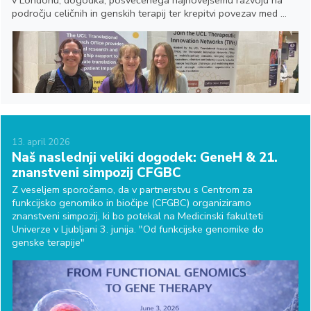
področju celičnih in genskih terapij ter krepitvi povezav med ...
13.
april
2026
Naš naslednji veliki dogodek: GeneH & 21.
znanstveni simpozij CFGBC
Z veseljem sporočamo, da v partnerstvu s Centrom za
funkcijsko genomiko in biočipe (CFGBC) organiziramo
znanstveni simpozij, ki bo potekal na Medicinski fakulteti
Univerze v Ljubljani 3. junija. "Od funkcijske genomike do
genske terapije"