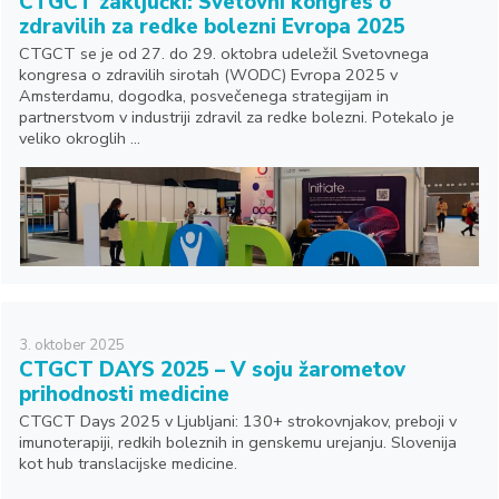
CTGCT zaključki: Svetovni kongres o
zdravilih za redke bolezni Evropa 2025
CTGCT se je od 27. do 29. oktobra udeležil Svetovnega
kongresa o zdravilih sirotah (WODC) Evropa 2025 v
Amsterdamu, dogodka, posvečenega strategijam in
partnerstvom v industriji zdravil za redke bolezni. Potekalo je
veliko okroglih ...
3.
oktober
2025
CTGCT DAYS 2025 – V soju žarometov
prihodnosti medicine
CTGCT Days 2025 v Ljubljani: 130+ strokovnjakov, preboji v
imunoterapiji, redkih boleznih in genskemu urejanju. Slovenija
kot hub translacijske medicine.