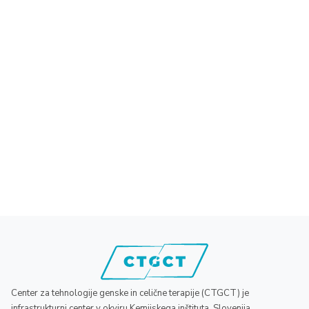
Center za tehnologije genske in celične terapije (CTGCT) je
infrastrukturni center v okviru Kemijskega inštituta, Slovenija