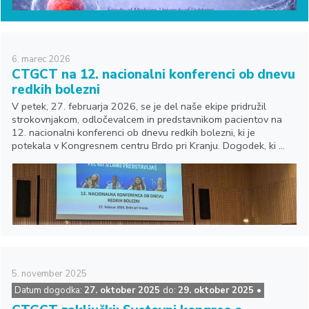
6.
marec
2026
CTGCT na 12. nacionalni konferenci ob dnevu
redkih bolezni
V petek, 27. februarja 2026, se je del naše ekipe pridružil
strokovnjakom, odločevalcem in predstavnikom pacientov na
12. nacionalni konferenci ob dnevu redkih bolezni, ki je
potekala v Kongresnem centru Brdo pri Kranju. Dogodek, ki ...
5.
november
2025
Datum dogodka:
27. oktober 2025
do:
29. oktober 2025 •