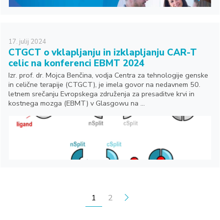
17.
julij
2024
CTGCT o vklapljanju in izklapljanju CAR-T
celic na konferenci EBMT 2024
Izr. prof. dr. Mojca Benčina, vodja Centra za tehnologije genske
in celične terapije (CTGCT), je imela govor na nedavnem 50.
letnem srečanju Evropskega združenja za presaditve krvi in
kostnega mozga (EBMT) v Glasgowu na ...
ŠTEVILČENJE PRISPEVKOV
1
2