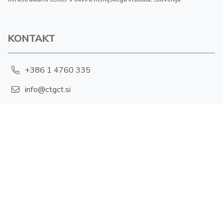
KONTAKT
+386 1 4760 335
info@ctgct.si
Hajdrihova 19, 1001 Ljubljana
POLITIKA ZASEBNOSTI
Piškotki