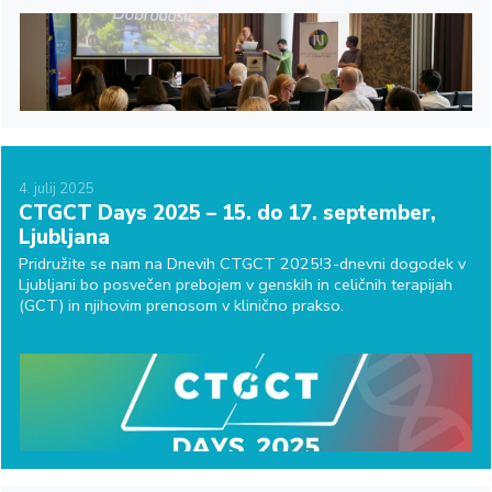
4.
julij
2025
CTGCT Days 2025 – 15. do 17. september,
Ljubljana
Pridružite se nam na Dnevih CTGCT 2025!3-dnevni dogodek v
Ljubljani bo posvečen prebojem v genskih in celičnih terapijah
(GCT) in njihovim prenosom v klinično prakso.